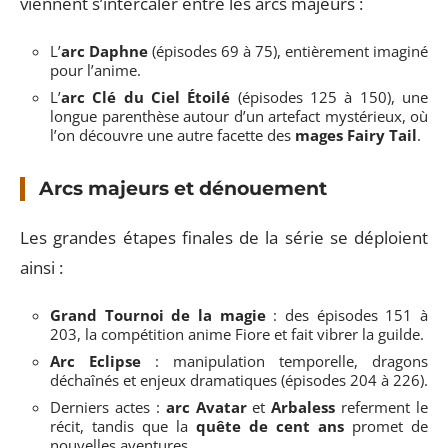
viennent s’intercaler entre les arcs majeurs :
L’
arc Daphne
(épisodes 69 à 75), entièrement imaginé
pour l’anime.
L’
arc Clé du Ciel Étoilé
(épisodes 125 à 150), une
longue parenthèse autour d’un artefact mystérieux, où
l’on découvre une autre facette des
mages Fairy Tail
.
Arcs majeurs et dénouement
Les grandes étapes finales de la série se déploient
ainsi :
Grand Tournoi de la magie
: des épisodes 151 à
203, la compétition anime Fiore et fait vibrer la guilde.
Arc Eclipse
: manipulation temporelle, dragons
déchaînés et enjeux dramatiques (épisodes 204 à 226).
Derniers actes :
arc Avatar
et
Arbaless
referment le
récit, tandis que la
quête de cent ans
promet de
nouvelles aventures.