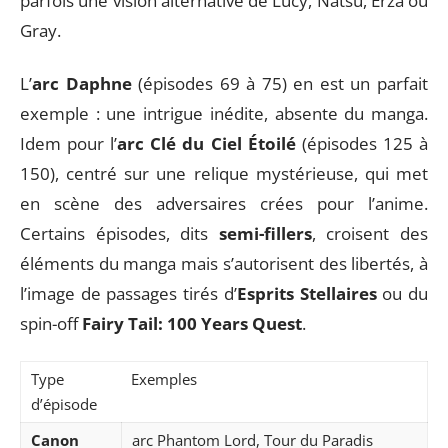
parfois une vision alternative de Lucy, Natsu, Erza ou
Gray.
L’
arc Daphne
(épisodes 69 à 75) en est un parfait
exemple : une intrigue inédite, absente du manga.
Idem pour l’
arc Clé du Ciel Étoilé
(épisodes 125 à
150), centré sur une relique mystérieuse, qui met
en scène des adversaires crées pour l’anime.
Certains épisodes, dits
semi-fillers
, croisent des
éléments du manga mais s’autorisent des libertés, à
l’image de passages tirés d’
Esprits Stellaires
ou du
spin-off
Fairy Tail: 100 Years Quest
.
Type
Exemples
d’épisode
Canon
arc Phantom Lord, Tour du Paradis