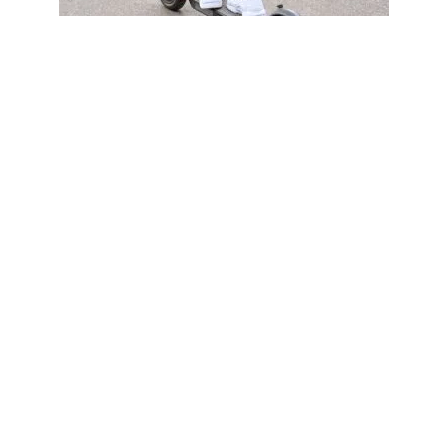
LOISIRS
Trottinette électrique : ce que vous
risquez sans assurance
3 août 2026
Article populaire
FLASH INFO
Quels dispositifs choisir
pour réduire sa facture
énergétique ?
Vous estimez que l’augmentation des revenus
mensuels n’est pas aussi proportionnelle à
…