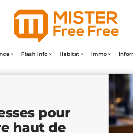
ance
Flash Info
Habitat
Immo
Info
esses pour
e haut de