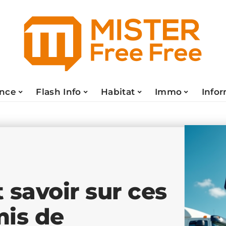
ance
Flash Info
Habitat
Immo
Info
 savoir sur ces
mis de