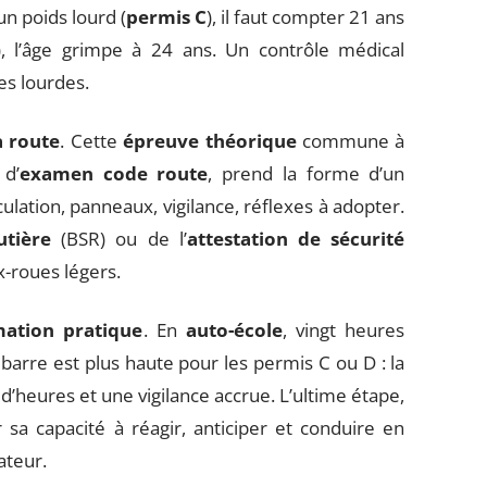
un poids lourd (
permis C
), il faut compter 21 ans
), l’âge grimpe à 24 ans. Un contrôle médical
es lourdes.
 route
. Cette
épreuve théorique
commune à
 d’
examen code route
, prend la forme d’un
culation, panneaux, vigilance, réflexes à adopter.
utière
(BSR) ou de l’
attestation de sécurité
-roues légers.
mation pratique
. En
auto-école
, vingt heures
 barre est plus haute pour les permis C ou D : la
d’heures et une vigilance accrue. L’ultime étape,
 sa capacité à réagir, anticiper et conduire en
ateur.