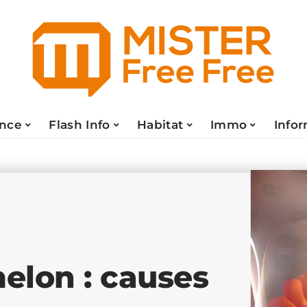
ance
Flash Info
Habitat
Immo
Info
elon : causes