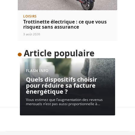
LOISIRS
Trottinette électrique : ce que vous
risquez sans assurance
3 août 2026
Article populaire
FLASH INFO
Quels dispositifs choisir
pour réduire sa facture
énergétique ?
Vous estimez que l’augmentation des revenus
mensuels n’est pas aussi proportionnelle à
…