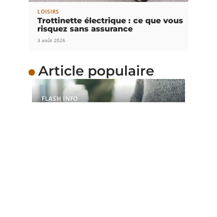
LOISIRS
Trottinette électrique : ce que vous
risquez sans assurance
3 août 2026
Article populaire
FLASH INFO
Quels dispositifs choisir
pour réduire sa facture
énergétique ?
Vous estimez que l’augmentation des revenus
mensuels n’est pas aussi proportionnelle à
…
Contact
Mentions Légales
Sitemap