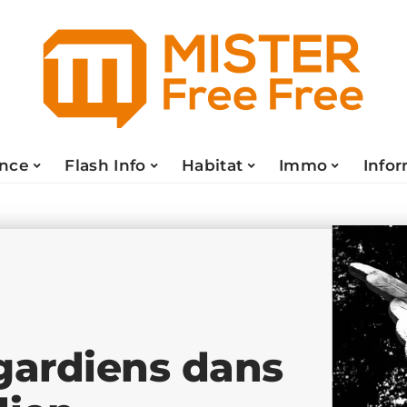
ance
Flash Info
Habitat
Immo
Info
 gardiens dans